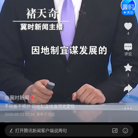
关注
4
评论
1
1
@
冀时新闻
不照搬不照抄 因地制宜找准河北定位
2026-05-11 07:04
发布于
河北
打开
腾讯新闻客户端说两句