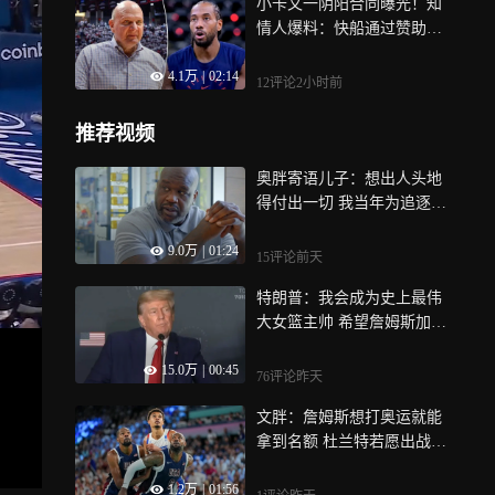
小卡又一阴阳合同曝光！知
情人爆料：快船通过赞助商
把钱转给他
4.1万
|
02:14
12评论
2小时前
推荐视频
奥胖寄语儿子：想出人头地
得付出一切 我当年为追逐成
功失去家庭
9.0万
|
01:24
15评论
前天
特朗普：我会成为史上最伟
大女篮主帅 希望詹姆斯加入
成为核心
15.0万
|
00:45
76评论
昨天
文胖：詹姆斯想打奥运就能
拿到名额 杜兰特若愿出战有
望当旗手
1.2万
|
01:56