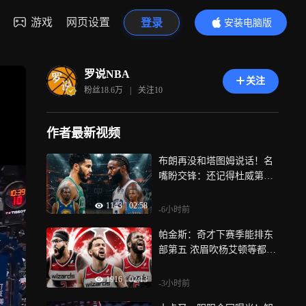
游戏
网页设置
登录
安装电脑版
内容更精彩
罗说NBA
关注
粉丝
18.6万
|
关注
10
作者最新视频
布朗再没和塔图姆说话！名
嘴盼交锋：还记得杜威第一
次交手吗？
1143
|
02:58
-6小时前
帕金斯：奇才下赛季能排东
部第五 浓眉吹杨艾顿等都想
证明自己
1916
|
02:13
-3小时前