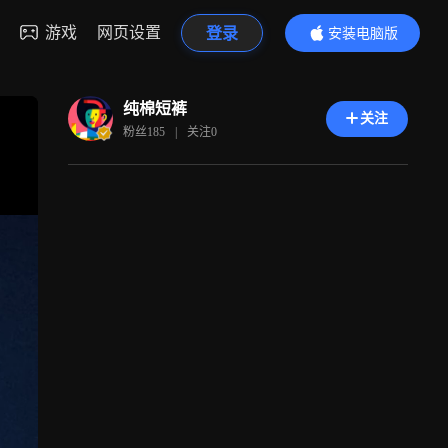
游戏
网页设置
登录
安装电脑版
内容更精彩
纯棉短裤
关注
粉丝
185
|
关注
0