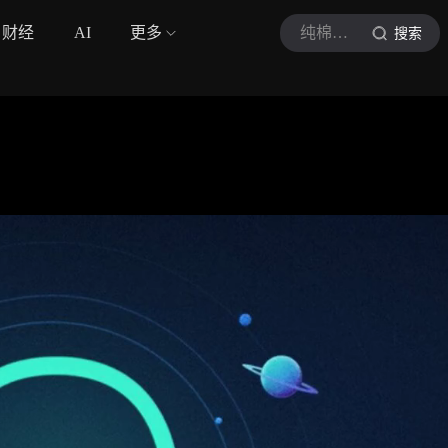
财经
AI
更多
纯棉短裤
搜索