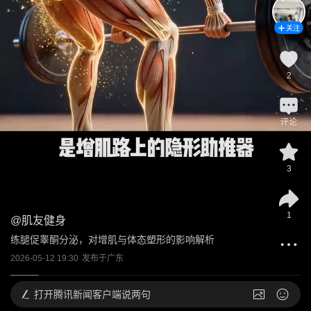
关注
2
评论
3
1
@
肌友健身
练腿促睾酮分泌，对增肌与体态塑形的影响解析
2026-05-12 19:30
发布于
广东
打开
腾讯新闻客户端说两句