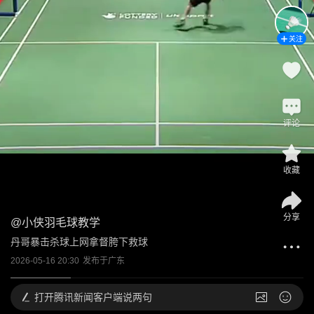
关注
评论
收藏
分享
@
小侠羽毛球教学
丹哥暴击杀球上网拿督胯下救球
2026-05-16 20:30
发布于
广东
打开
腾讯新闻客户端说两句