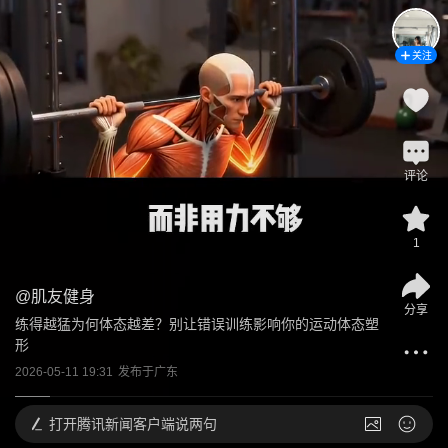
关注
评论
1
@
肌友健身
分享
练得越猛为何体态越差？别让错误训练影响你的运动体态塑
形
2026-05-11 19:31
发布于
广东
打开
腾讯新闻客户端说两句