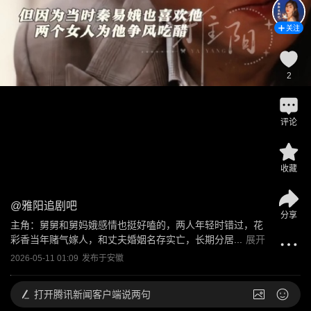
关注
2
评论
收藏
@
雅阳追剧吧
分享
主角：舅舅和舅妈娥感情也挺好嗑的，两人年轻时错过，花
彩香当年赌气嫁人，和丈夫婚姻名存实亡，长期分居...
展开
2026-05-11 01:09
发布于
安徽
打开
腾讯新闻客户端说两句