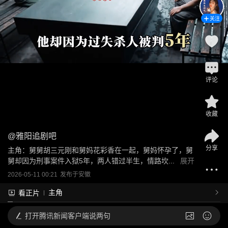
关注
评论
收藏
@
雅阳追剧吧
分享
主角：舅舅胡三元刚和舅妈花彩香在一起，舅妈怀孕了，舅
舅却因为刑事案件入狱5年，两人错过半生，情路坎...
展开
2026-05-11 00:21
发布于
安徽
主角
看正片
打开
腾讯新闻客户端说两句