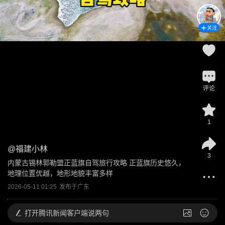
关注
评论
1
@
福建小林
3
内蒙古锡林郭勒盟正蓝旗自驾旅行攻略 正蓝旗历史悠久，
地理位置优越，地形地貌丰富多样
2026-05-11 01:25
发布于
广东
打开
腾讯新闻客户端说两句