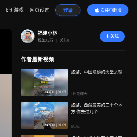
游戏
网页设置
登录
安装电脑版
内容更精彩
福建小林
关注
粉丝
3.2万
|
关注
0
作者最新视频
旅游：中国隐秘的天堂之镜
631
|
01:05
1评论
昨天
旅游：西藏最美的二十个地
方 你去过几个
930
|
01:09
08-04