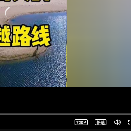
720P
倍速