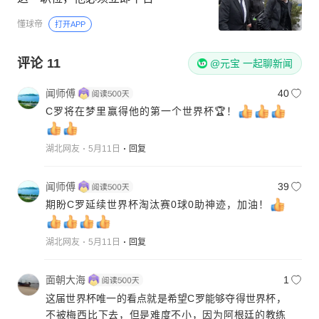
懂球帝
打开APP
评论
11
@元宝 一起聊新闻
闻师傅
40
C罗将在梦里赢得他的第一个世界杯🏆！
湖北网友
5月11日
回复
闻师傅
39
期盼C罗延续世界杯淘汰赛0球0助神迹，加油！
湖北网友
5月11日
回复
面朝大海
1
这届世界杯唯一的看点就是希望C罗能够夺得世界杯，
不被梅西比下去，但是难度不小，因为阿根廷的教练