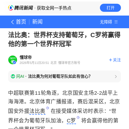
· 获取全网一手热点
打开
首页
新闻
无障碍
法比奥：世界杯支持葡萄牙，C罗将赢得
他的第一个世界杯冠军
懂球帝
关注
2026年5月11日20:51
北京
懂球帝官方账号
问AI
·
法比奥为何对葡萄牙队如此有信心？
中超联赛第11轮角逐，北京国安主场2-2战平上
海海港。北京体育广播报道，赛后混采区，北京
国安外援
法比奥
在接受媒体采访时表示：“世
界杯会为葡萄牙队加油，
C罗
将会赢得他的第