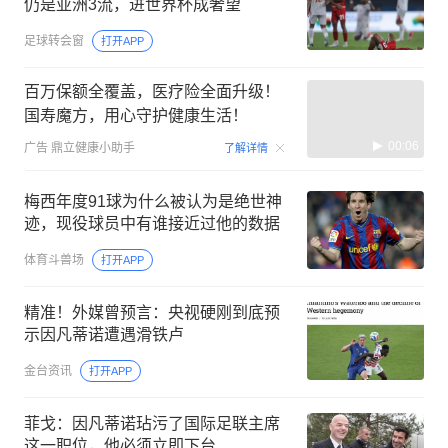
仍是亚洲3流，进世界杯成奢望
足球转会窗
打开APP
百万保额全覆盖，医疗险全面升级！
国寿魔方，用心守护健康生活！
00:06
广告
鼎立健康小助手
了解详情
梅西年度91球为什么被认为是绝世神
迹，现役球员中有谁接近过他的数据
体育斗兽场
打开APP
精准！外媒曾预言：央视硬刚到底预
示因凡蒂诺遭遇滑铁卢
金台资讯
打开APP
菲戈：因凡蒂诺玷污了国际足联主席
这一职位，他必须立即下台