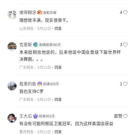
难得糊涂
4
理想很丰满，现实很骨干。
山东网友
5月12日
回复
克里斯
3
本来挺相信他说的，后来他说中国会晋级下届世界杯
决赛圈。。。
广东网友
5月12日
回复
瓶里的鱼
1
我也支持C罗
广东网友
5月11日
回复
王大瓜
首赞
有没有可能阿根廷卫冕冠军，因为这样美国会获益
重庆网友
5月12日
回复