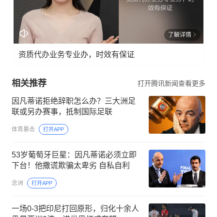
了解详情
资质代办业务专业办，时效有保证
相关推荐
打开腾讯新闻查看更多
因凡蒂诺拒绝辞职怎么办？三大洲足
联或另办赛事，抵制国际足联
体育暴击
打开APP
53岁葡萄牙巨星：因凡蒂诺必须立即
下台！他撒谎欺骗太卑劣 自私自利
念洲
打开APP
一场0-3把印尼打回原形，归化十余人