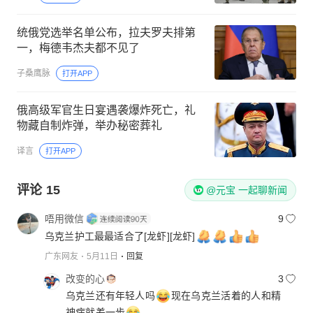
统俄党选举名单公布，拉夫罗夫排第
一，梅德韦杰夫都不见了
子桑鹰脉
打开APP
俄高级军官生日宴遇袭爆炸死亡，礼
物藏自制炸弹，举办秘密葬礼
译言
打开APP
评论
15
@元宝 一起聊新闻
唔用微信
9
乌克兰护工最最适合了
[龙虾]
[龙虾]
广东网友
5月11日
回复
改变的心
3
乌克兰还有年轻人吗
现在乌克兰活着的人和精
神病就差一步