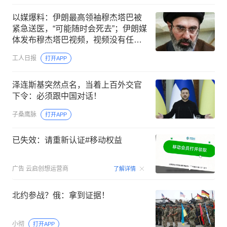
以媒爆料：伊朗最高领袖穆杰塔巴被
紧急送医，“可能随时会死去”；伊朗媒
体发布穆杰塔巴视频，视频没有任何
说明，也没有具体时间和内容
工人日报
打开APP
泽连斯基突然点名，当着上百外交官
下令：必须跟中国对话！
子桑鹰脉
打开APP
已失效：请重新认证#移动权益
00:15
广告
云启创想运营商
了解详情
北约参战？俄：拿到证据！
小彻
打开APP