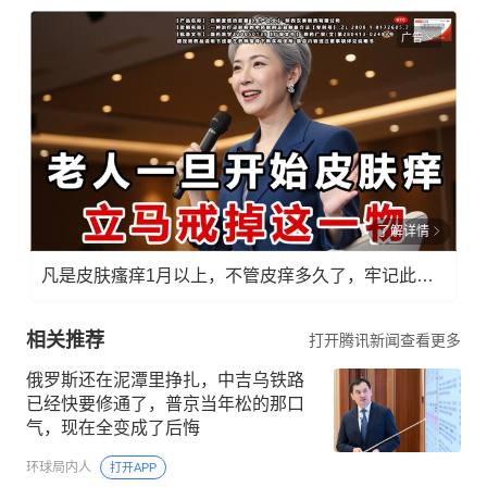
广告
了解详情
凡是皮肤瘙痒1月以上，不管皮痒多久了，牢记此法，快！准！狠！
相关推荐
打开腾讯新闻查看更多
俄罗斯还在泥潭里挣扎，中吉乌铁路
已经快要修通了，普京当年松的那口
气，现在全变成了后悔
环球局内人
打开APP