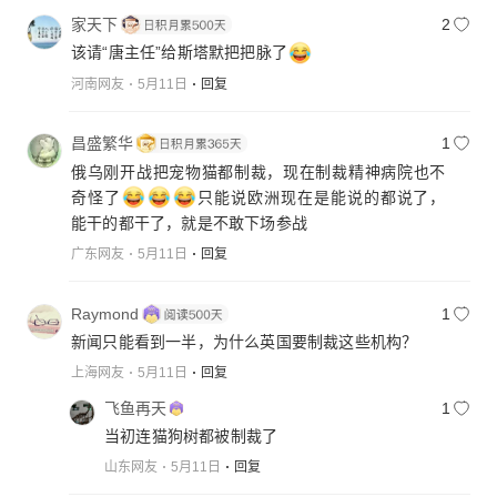
家天下
2
该请“唐主任”给斯塔默把把脉了
河南网友
5月11日
回复
昌盛繁华
1
俄乌刚开战把宠物猫都制裁，现在制裁精神病院也不
奇怪了
只能说欧洲现在是能说的都说了，
能干的都干了，就是不敢下场参战
广东网友
5月11日
回复
Raymond
1
新闻只能看到一半，为什么英国要制裁这些机构？
上海网友
5月11日
回复
飞鱼再天
1
当初连猫狗树都被制裁了
山东网友
5月11日
回复