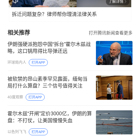
了解详情
拆迁问题复杂？律师帮你理清法律关系
相关推荐
打开腾讯新闻查看更多
伊朗强硬派抱怨中国“拆台”霍尔木兹战
略，这口锅甩得比导弹还远
环球局内人
打开APP
被软禁的昂山素季罕见露面，缅甸当
局打什么算盘？三个信号值得关注
40度观察
打开APP
霍尔木兹“开闸”定价3000亿，伊朗的算
盘：不打仗，让美国慢慢失血
以色列飞飞
打开APP