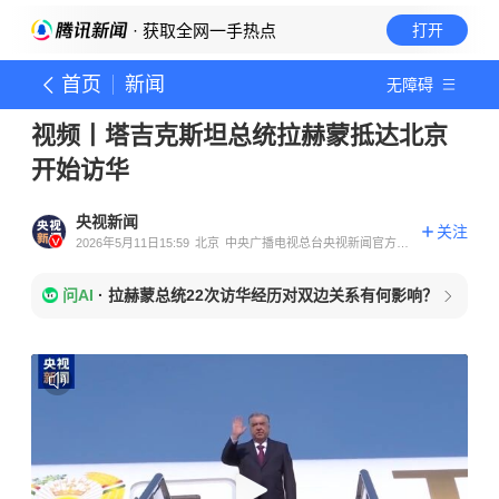
· 获取全网一手热点
打开
首页
新闻
无障碍
视频丨塔吉克斯坦总统拉赫蒙抵达北京
开始访华
央视新闻
关注
2026年5月11日15:59
北京
中央广播电视总台央视新闻官方账
号
问AI
·
拉赫蒙总统22次访华经历对双边关系有何影响？