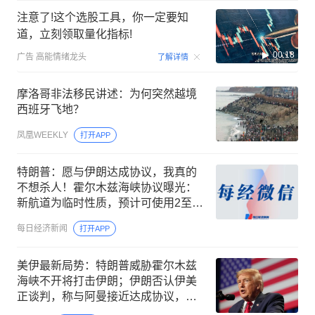
注意了!这个选股工具，你一定要知
道，立刻领取量化指标!
00:18
广告
高能情绪龙头
了解详情
摩洛哥非法移民讲述：为何突然越境
西班牙飞地？
凤凰WEEKLY
打开APP
特朗普：愿与伊朗达成协议，我真的
不想杀人！霍尔木兹海峡协议曝光：
新航道为临时性质，预计可使用2至4
个月；伊朗：协议与美国无关
每日经济新闻
打开APP
美伊最新局势：特朗普威胁霍尔木兹
海峡不开将打击伊朗；伊朗否认伊美
正谈判，称与阿曼接近达成协议，海
峡现有航道将关闭