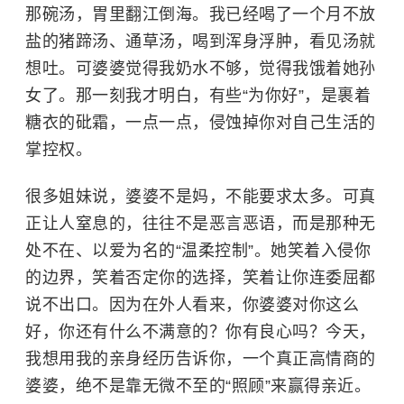
那碗汤，胃里翻江倒海。我已经喝了一个月不放
盐的猪蹄汤、通草汤，喝到浑身浮肿，看见汤就
想吐。可婆婆觉得我奶水不够，觉得我饿着她孙
女了。那一刻我才明白，有些“为你好”，是裹着
糖衣的砒霜，一点一点，侵蚀掉你对自己生活的
掌控权。
很多姐妹说，婆婆不是妈，不能要求太多。可真
正让人窒息的，往往不是恶言恶语，而是那种无
处不在、以爱为名的“温柔控制”。她笑着入侵你
的边界，笑着否定你的选择，笑着让你连委屈都
说不出口。因为在外人看来，你婆婆对你这么
好，你还有什么不满意的？你有良心吗？今天，
我想用我的亲身经历告诉你，一个真正高情商的
婆婆，绝不是靠无微不至的“照顾”来赢得亲近。