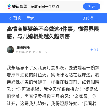
· 获取全网一手热点
打开
首页
新闻
无障碍
高情商婆婆绝不会做这4件事，懂得界限
感，与儿媳相处越久越亲密
海盼思陆
关注
2026年5月11日15:58
山东
我永远忘不了女儿满月宴那晚，婆婆端着一碗飘
着厚厚油花的鲫鱼汤，笑眯眯地站在我床边。我
亲妈像护崽的母狮子一样挡在我面前，红着眼睛
吼：“你再逼她喝，我今天就跟你拼命！”婆婆依
旧笑着，声音温柔得像三月的风：“亲家母，你
让开，这是我儿媳妇，我得照顾好她。”我看着