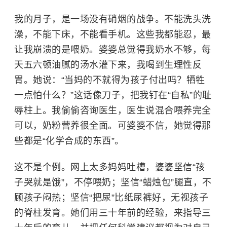
我的月子，是一场没有硝烟的战争。不能洗头洗
澡，不能下床，不能看手机。这些我都能忍，最
让我崩溃的是喂奶。婆婆总觉得我奶水不够，每
天五六顿油腻的汤水灌下来，我喝到生理性反
胃。她说：“当妈的不就得为孩子付出吗？牺牲
一点怕什么？”这话像刀子，把我钉在“自私”的耻
辱柱上。我偷偷咨询医生，医生说混合喂养完全
可以，奶粉营养很全面。可婆婆不信，她觉得那
些都是“化学合成的东西”。
这不是个例。网上太多妈妈吐槽，婆婆坚信“孩
子哭就是饿”，不停喂奶；坚信“蜡烛包”腿直，不
顾孩子闷热；坚信“把尿”比纸尿裤好，无视孩子
的脊柱发育。她们用三十年前的经验，来指导三