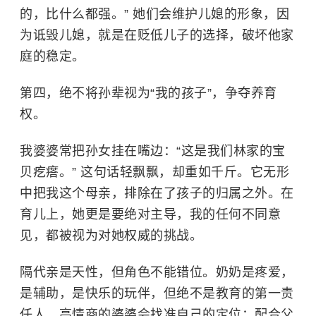
的，比什么都强。” 她们会维护儿媳的形象，因
为诋毁儿媳，就是在贬低儿子的选择，破坏他家
庭的稳定。
第四，绝不将孙辈视为“我的孩子”，争夺养育
权。
我婆婆常把孙女挂在嘴边：“这是我们林家的宝
贝疙瘩。” 这句话轻飘飘，却重如千斤。它无形
中把我这个母亲，排除在了孩子的归属之外。在
育儿上，她更是要绝对主导，我的任何不同意
见，都被视为对她权威的挑战。
隔代亲是天性，但角色不能错位。奶奶是疼爱，
是辅助，是快乐的玩伴，但绝不是教育的第一责
任人。高情商的婆婆会找准自己的定位：配合父