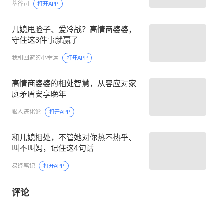
萃谷司
打开APP
儿媳甩脸子、爱冷战？高情商婆婆，
守住这3件事就赢了
我和回避的小幸运
打开APP
高情商婆婆的相处智慧，从容应对家
庭矛盾安享晚年
狠人进化论
打开APP
和儿媳相处，不管她对你热不热乎、
叫不叫妈，记住这4句话
易经笔记
打开APP
评论