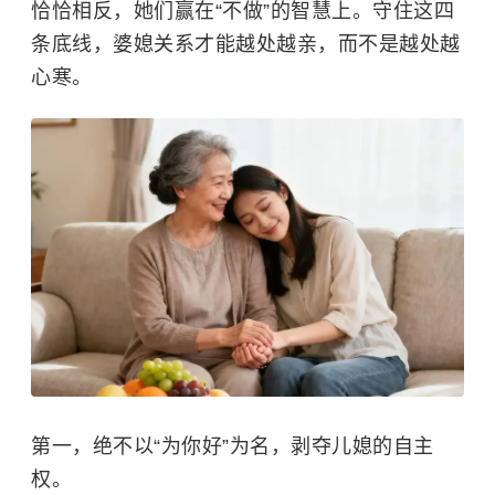
恰恰相反，她们赢在“不做”的智慧上。守住这四
条底线，婆媳关系才能越处越亲，而不是越处越
心寒。
第一，绝不以“为你好”为名，剥夺儿媳的自主
权。