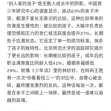
“别人家的孩子”是无数人成长中的阴影。中国青
少年研究中心的调查显示，高达63%的亲子冲
突，都源于家长无意识的比较。这种比较带来的
伤害是生理性的：被比较的孩子，大脑中负责处
理恐惧和压力的杏仁核活跃度会提升37%，长期
处于应激状态。它设定了单一的成功标准，抹杀
了孩子的独特性。
北京师范大学
的追踪研究揭示
了更长远的影响：长期被比较的孩子，成年后的
职业满意度比同龄人低41%，婚姻幸福感低
29%。就像《少年派》里的林妙妙，在妈妈
王胜
男
一次次“你看看钱三一”的对比中，自尊心被击
碎，最终爆发激烈的反抗。这种话每说一次，都
是在亲子之间砌上一块砖，最终垒成一道难以逾
越的高墙。