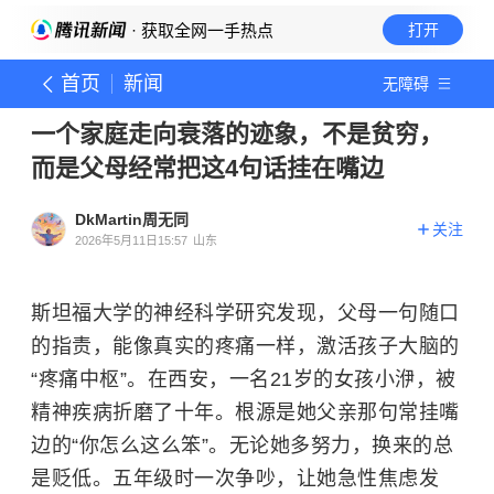
· 获取全网一手热点
打开
首页
新闻
无障碍
一个家庭走向衰落的迹象，不是贫穷，
而是父母经常把这4句话挂在嘴边
DkMartin周无同
关注
2026年5月11日15:57
山东
斯坦福大学的神经科学研究发现，父母一句随口
的指责，能像真实的疼痛一样，激活孩子大脑的
“疼痛中枢”。在西安，一名21岁的女孩小洢，被
精神疾病折磨了十年。根源是她父亲那句常挂嘴
边的“你怎么这么笨”。无论她多努力，换来的总
是贬低。五年级时一次争吵，让她急性焦虑发