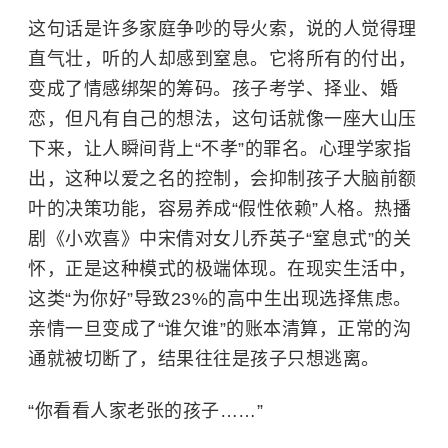
这句话是许多家庭争吵的导火索，说的人觉得理
直气壮，听的人却感到窒息。它将所有的付出，
变成了情感绑架的筹码。孩子考学、择业、婚
恋，但凡有自己的想法，这句话就像一座大山压
下来，让人瞬间背上“不孝”的罪名。心理学家指
出，这种以爱之名的控制，会抑制孩子大脑前额
叶的决策功能，容易养成“假性依赖”人格。热播
剧《小欢喜》中宋倩对女儿
乔英子
“窒息式”的关
怀，正是这种模式的极端体现。在现实生活中，
这类“为你好”导致23%的高中生出现选择焦虑。
亲情一旦变成了“谁欠谁”的账本清算，正常的沟
通就被切断了，结果往往是孩子只想逃离。
“你看看人家老张的孩子……”