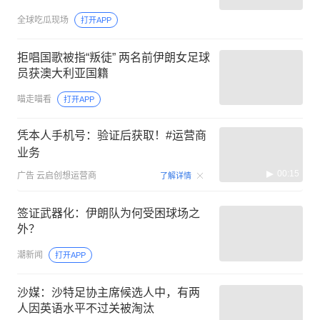
全球吃瓜现场
打开APP
拒唱国歌被指“叛徒” 两名前伊朗女足球
员获澳大利亚国籍
喵走喵看
打开APP
凭本人手机号：验证后获取！#运营商
业务
00:15
广告
云启创想运营商
了解详情
签证武器化：伊朗队为何受困球场之
外？
潮新闻
打开APP
沙媒：沙特足协主席候选人中，有两
人因英语水平不过关被淘汰