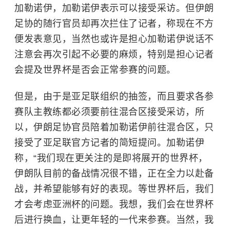
加勒诺伊，加勒诺伊表示可以接受采访。但伊朗
足协的随行官员却再次拦住了记者，称现在不方
便发表意见，当然也或许是担心加勒诺伊说话不
注意会再次引起不必要的麻烦，特别是担心记者
会提及世界杯是否会正常参赛的问题。
但是，由于是亚足联组织的抽签，而且要求各参
赛队主教练都必须要前往混合区接受采访，所
以，伊朗足协官员陪着加勒诺伊前往混合区，只
接受了亚足联官方记者的简短提问。加勒诺伊
称，“我们现在更关注的是即将展开的世界杯，
伊朗队目前的备战情况很不错，正在全力以赴备
战，并希望能够有好的表现。等世界杯后，我们
才会考虑亚洲杯的问题。我想，我们会在世界杯
后进行换血，让更年轻的一代来参赛。当然，我