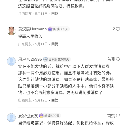
济这艘巨轮必将乘风破浪、行稳致远。
江西网友
5月11日
回复
黄汉民Hermann
2
提高人民收入
广东网友
5月11日
回复
用户7825995
首赞
实在不能发钱的话，就给中产以下人群发放消费券。
那种一两个月必须使用，而且不是满减才有效的券。
这才能让缺钱的敢消费。如果还是补贴商家，最终补
贴只是落到一小部分不缺钱的人手中，他们本身不缺
钱，也不会再刻意多消费。更无从说刺激消费了
山西网友
5月12日
回复
爱家也爱友
首赞
当供给与需求，保持良好适配；优化供给体系，释放