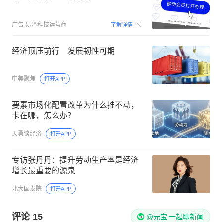
00:15
广告
易泽科技运营商
了解详情
经济顶压前行 发展韧性可期
中美聚焦
打开APP
要素市场化配置改革为什么推不动，
卡在哪，怎么办？
天勇谈经济
打开APP
专访张丹丹：提升劳动生产率是经济
增长最重要的源泉
北大国发院
打开APP
评论
15
@元宝 一起聊新闻