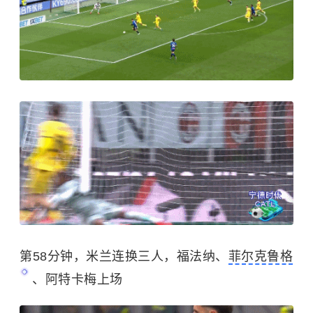
第58分钟，米兰连换三人，福法纳、
菲尔克鲁格
、阿特卡梅上场