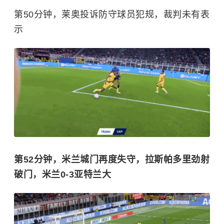
第50分钟，莱奥投诉防守球员犯规，裁判未有表
示
第52分钟，米兰城门再度失守，拉斯帕多里劲射
破门，米兰0-3亚特兰大