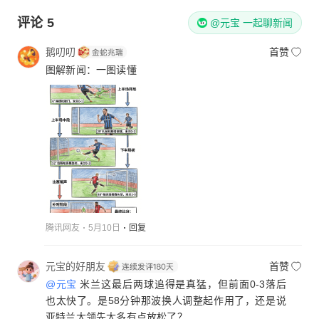
评论
5
@元宝 一起聊新闻
鹅叨叨
首赞
图解新闻：一图读懂
腾讯网友
5月10日
回复
元宝的好朋友
首赞
@元宝
米兰这最后两球追得是真猛，但前面0-3落后
也太快了。是58分钟那波换人调整起作用了，还是说
亚特兰大领先太多有点放松了？