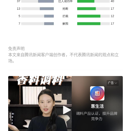
免责声明
本文来自腾讯新闻客户端创作者，不代表腾讯新闻的观点和立
场。
广告