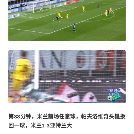
第88分钟，米兰前场任意球，帕夫洛维奇头槌扳
回一球，米兰1-3亚特兰大