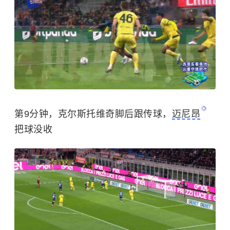
第9分钟，克尔斯托维奇脚后跟传球，
迈尼昂
把球没收