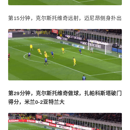
第15分钟，克尔斯托维奇远射，迈尼昂侧身扑出
第29分钟，克尔斯托维奇做球，扎帕科斯塔破门
得分，米兰0-2亚特兰大