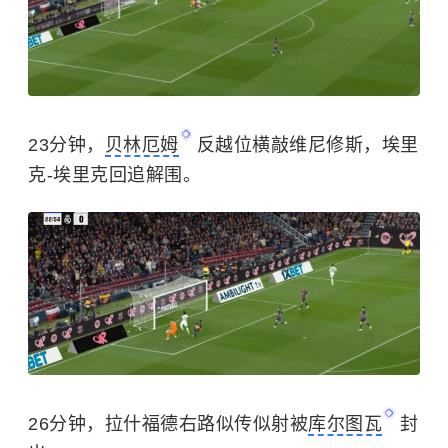
23分钟，
贝林厄姆
反越位横敲维尼修斯，埃里
克-埃里克回追解围。
26分钟，拉什福德右路似传似射被
库尔图瓦
封