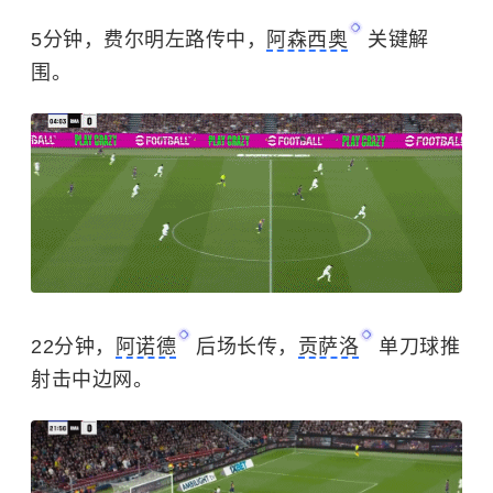
5分钟，费尔明左路传中，
阿森西奥
关键解
围。
22分钟，
阿诺德
后场长传，
贡萨洛
单刀球推
射击中边网。