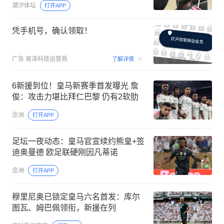
潮汐体坛
打开APP
凭手机号，确认领取！
00:15
广告
易泽科技运营商
了解详情
6新援到位！皇马新赛季首发曝光 詹
俊：攻击力堪比拜仁巴黎 仍有2软肋
念洲
打开APP
足坛一夜动态：皇马官宣续约熊皇+签
迪奥曼德 欧足联硬刚因凡蒂诺
念洲
打开APP
穆里尼奥已锁定皇马六名首发：库尔
图瓦、姆巴佩领衔，新援在列