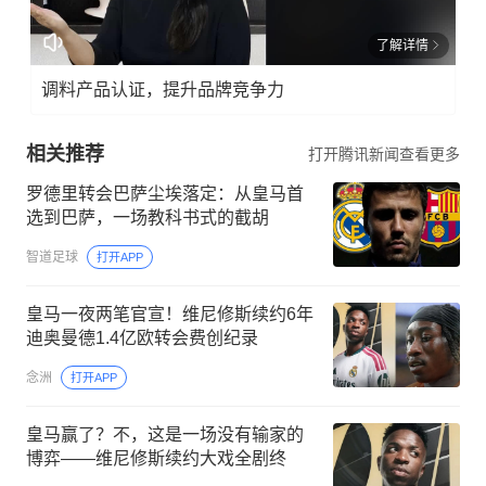
了解详情
调料产品认证，提升品牌竞争力
相关推荐
打开腾讯新闻查看更多
罗德里转会巴萨尘埃落定：从皇马首
选到巴萨，一场教科书式的截胡
智道足球
打开APP
皇马一夜两笔官宣！维尼修斯续约6年
迪奥曼德1.4亿欧转会费创纪录
念洲
打开APP
皇马赢了？不，这是一场没有输家的
博弈——维尼修斯续约大戏全剧终