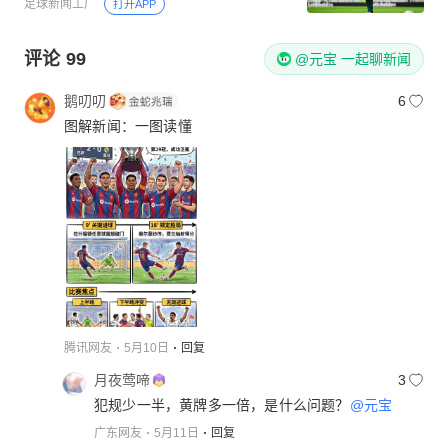
足球新闻工厂
打开APP
评论
99
@元宝 一起聊新闻
鹅叨叨
6
图解新闻：一图读懂
腾讯网友
5月10日
回复
月夜莺啼
3
犯规少一半，黄牌多一倍，是什么问题？
@元宝
广东网友
5月11日
回复