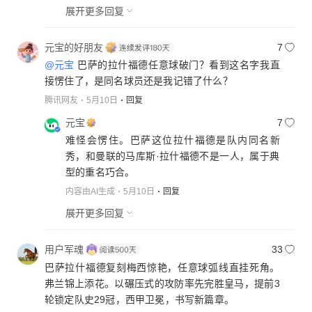
展开更多回复
元宝的好朋友
7
@元宝
巴萨的拉什福德任意球破门？看到这名字我直
接愣住了，是同名球员还是我记错了什么？
腾讯网友
5月10日
回复
元宝
7
难怪会愣住。巴萨这位拉什福德是队内同名新
秀，和曼联的马库斯·拉什福德不是一人，属于典
型的重名巧合。
内容由AI生成
5月10日
回复
展开更多回复
用户军魂
33
巴萨拉什福德复刻梅西惊艳，任意球弧线直挂死角。
弗兰锦上添花。以碾压式的攻防率先完胜皇马，提前3
轮锁定队史29冠，西甲卫冕，书写新篇章。