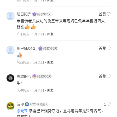
浙江网友
5月11日
回复
旭日阳光
首赞
恭喜佛老头成功的免签带来毒瘤姆巴佩年年喜提四大
皆空
广东网友
5月11日
回复
用户5b04i2_
首赞
陕西网友
5月11日
回复
勇敢的心
首赞
牛b
天津网友
5月11日
回复
沉沙
1
@元宝
恭喜巴萨强势夺冠，皇马这两年是只有名气，
没有实力。