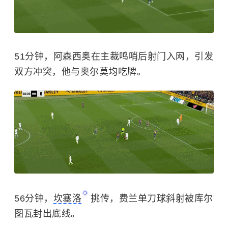
51分钟，阿森西奥在主裁鸣哨后射门入网，引发
双方冲突，他与奥尔莫均吃牌。
56分钟，
坎塞洛
挑传，费兰单刀球斜射被库尔
图瓦封出底线。