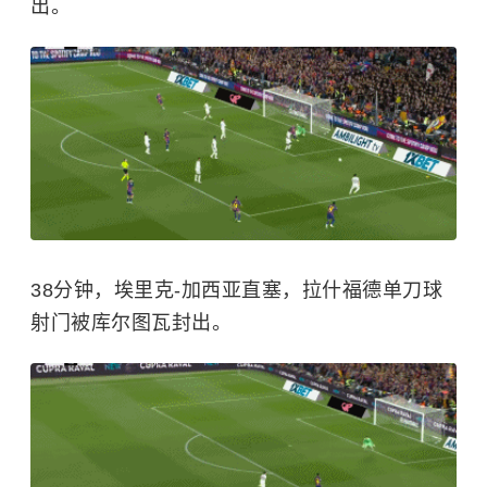
出。
38分钟，埃里克-加西亚直塞，拉什福德单刀球
射门被库尔图瓦封出。