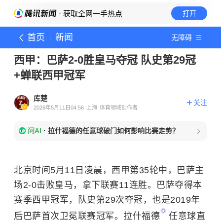
· 获取全网一手热点
打开
首页
新闻
无障碍
西甲：巴萨2-0胜皇马夺冠 队史第29冠
+蝉联西甲冠军
库楚
关注
2026年5月11日04:56
上海
体育领域创作者
问AI
·
拉什福德的任意球破门如何影响比赛走势？
北京时间5月11日凌晨，西甲第35轮中，巴萨主
场2-0击败皇马，拿下联赛11连胜。巴萨夺得本
赛季西甲冠军，队史第29次夺冠，也是2019年
后巴萨首次卫冕联赛冠军。
拉什福德
任意球直