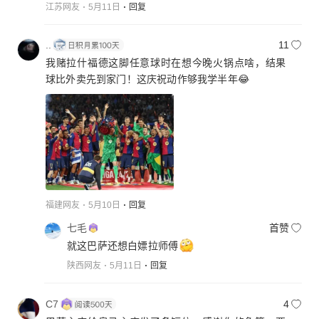
江苏网友
5月11日
回复
..
11
我赌拉什福德这脚任意球时在想今晚火锅点啥，结果
球比外卖先到家门！这庆祝动作够我学半年😂
福建网友
5月10日
回复
七毛
首赞
就这巴萨还想白嫖拉师傅
陕西网友
5月11日
回复
C7
4