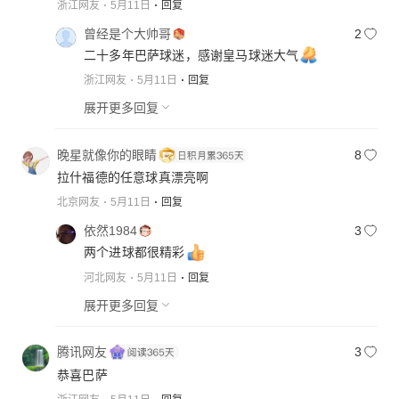
浙江网友
5月11日
回复
曾经是个大帅哥
2
二十多年巴萨球迷，感谢皇马球迷大气
浙江网友
5月11日
回复
展开更多回复
晚星就像你的眼睛
8
拉什福德的任意球真漂亮啊
北京网友
5月11日
回复
依然1984
3
两个进球都很精彩
河北网友
5月11日
回复
展开更多回复
腾讯网友
3
恭喜巴萨