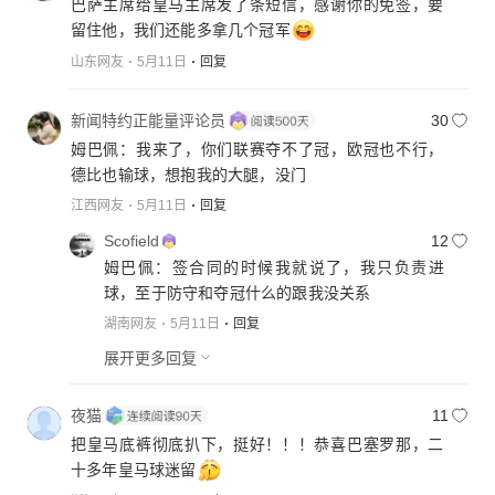
巴萨主席给皇马主席发了条短信，感谢你的免签，要
留住他，我们还能多拿几个冠军
山东网友
5月11日
回复
新闻特约正能量评论员
30
姆巴佩：我来了，你们联赛夺不了冠，欧冠也不行，
德比也输球，想抱我的大腿，没门
江西网友
5月11日
回复
Scofield
12
姆巴佩：签合同的时候我就说了，我只负责进
球，至于防守和夺冠什么的跟我没关系
湖南网友
5月11日
回复
展开更多回复
夜猫
11
把皇马底裤彻底扒下，挺好！！！恭喜巴塞罗那，二
十多年皇马球迷留