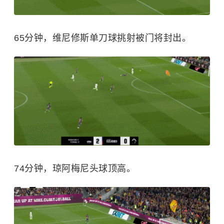
65分钟，维尼修斯单刀球挑射被门将封出。
74分钟，琼阿梅尼头球顶高。