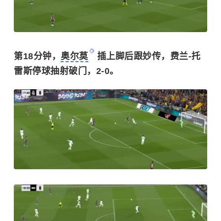
第18分钟，
奥尔莫
插上脚后跟妙传，费兰-托
雷斯停球抽射破门，2-0。