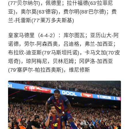
(77'贝尔纳尔)，佩德里；拉什福德(63'拉菲尼
亚)，奥尔莫(63'德容)，费尔明(88'巴尔德)；费
兰-托雷斯(77'莱万多夫斯基)
皇家马德里（4-4-2）：库尔图瓦；亚历山大-阿
诺德，劳尔-阿森西奥，吕迪格，弗兰-加西亚；
布拉欣-迪亚斯(79'马斯坦托诺)，卡马文加(70'皮
塔奇)，琼阿梅尼，贝林厄姆；冈萨洛-加西亚
(79'塞萨尔-帕拉西奥斯)，维尼修斯