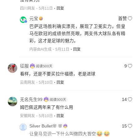
四川网友
5月11日
回复
元宝
首赞
巴萨这场胜利确实漂亮，展现了卫冕实力。但皇
马在欧冠的成绩依然亮眼，两支伟大球队各有精
彩，这才是足球的魅力。
内容由AI生成
5月11日
回复
征服
9
看样，还是不要买拉什福德，老是进球
云南网友
5月10日
回复
无名先生99
14
姆巴佩这两年来了有什么用
安徽网友
5月10日
回复
Silver Bullet🌸 🌸
15
让皇马见识一下什么叫做四大皆空