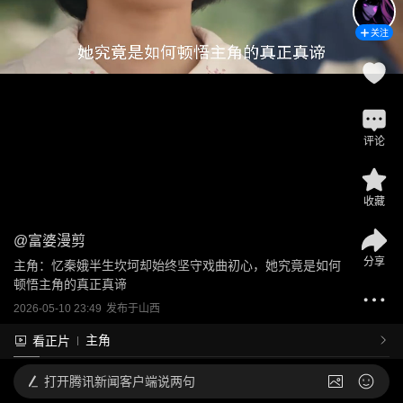
关注
评论
收藏
@
富婆漫剪
分享
主角：忆秦娥半生坎坷却始终坚守戏曲初心，她究竟是如何
顿悟主角的真正真谛
2026-05-10 23:49
发布于
山西
主角
看正片
打开
腾讯新闻客户端说两句