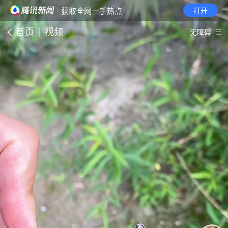
· 获取全网一手热点
打开
首页
视频
无障碍