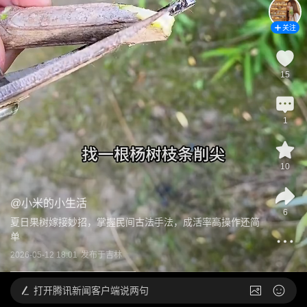
关注
15
1
10
@
小米的小生活
6
夏日果树嫁接妙招，掌握民间古法手法，成活率高操作还简
单
2026-05-12 18:01
发布于
吉林
打开
腾讯新闻客户端说两句