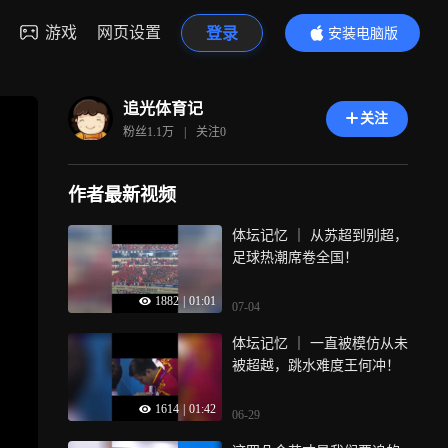
游戏
网页设置
登录
安装电脑版
内容更精彩
追光体育记
关注
粉丝
1.1万
|
关注
0
作者最新视频
体坛记忆 ｜ 从苏超到别超，
足球热潮席卷全国！
1882
|
01:01
07-04
体坛记忆 ｜ 一直被模仿从未
被超越，跳水难度王何冲！
1614
|
01:42
06-29