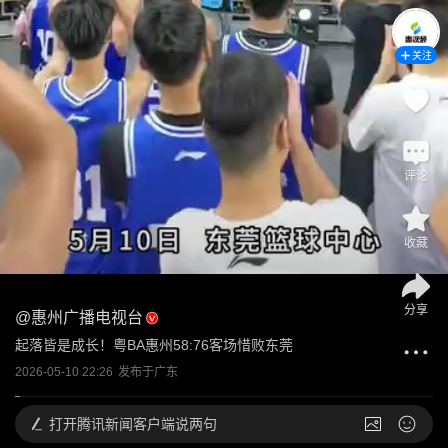
关注
评论
收藏
分享
@
惠州广播电视台
起落皆是成长！粤BA惠州58:76客场惜败东莞
2026-05-10 22:26
发布于
广东
打开
腾讯新闻客户端说两句