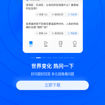
致
世界变化 热问一下
好问题好回答 多元视角看问题
立即下载