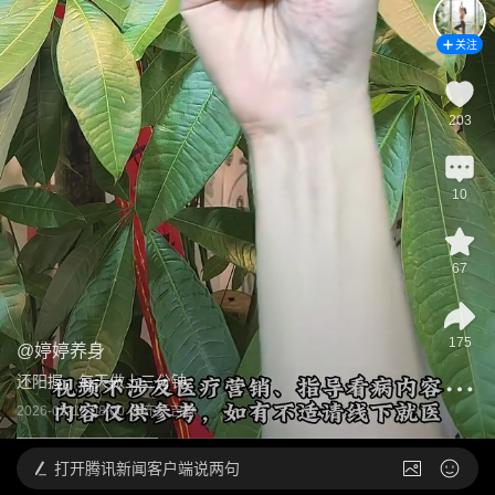
关注
203
10
67
175
@
婷婷养身
还阳握，每天做上三分钟
2026-05-12 08:00
发布于
吉林
打开
腾讯新闻客户端说两句