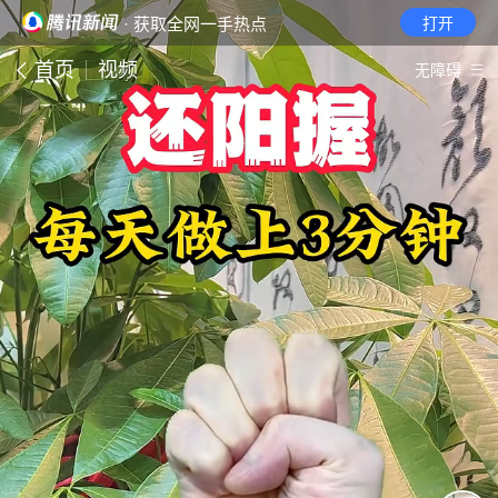
· 获取全网一手热点
打开
首页
视频
无障碍