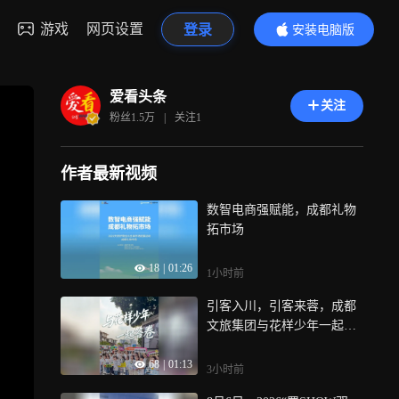
游戏
网页设置
登录
安装电脑版
内容更精彩
爱看头条
关注
粉丝
1.5万
|
关注
1
作者最新视频
数智电商强赋能，成都礼物
拓市场
18
|
01:26
1小时前
引客入川，引客来蓉，成都
文旅集团与花样少年一起，
用一场展演回答了城市之问
68
|
01:13
——“客从何来？因何而来？
3小时前
来而何往？”