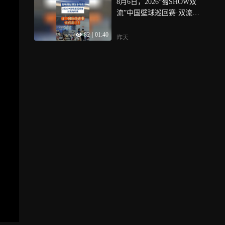
8月6日，2026“蜀SHOW双
流”中国壁球巡回赛·双流站
在成都双流空港兴城临江之
82
|
01:40
原基地挥拍开赛，赛事全面
昨天
对标PSA（职业壁球协会）
国际职业赛事标准，赛事积
分将纳入2028年洛杉矶奥运
会壁球项目资格积分体系，
吸引了来自马来西亚、埃
及、韩国等48名壁球运动员
参赛