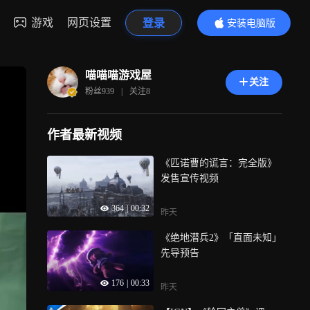
游戏
网页设置
登录
安装电脑版
内容更精彩
喵喵喵游戏屋
关注
粉丝
939
|
关注
8
作者最新视频
《匹诺曹的谎言：完全版》
发售宣传视频
364
|
00:32
昨天
《绝地潜兵2》「直面未知」
先导预告
176
|
00:33
昨天