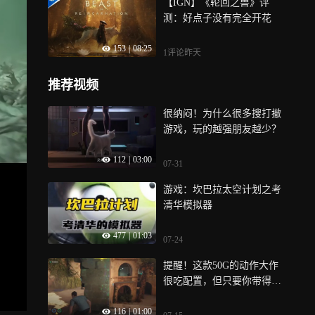
【IGN】《轮回之兽》评
测：好点子没有完全开花
153
|
08:25
1评论
昨天
推荐视频
很纳闷！为什么很多搜打撤
游戏，玩的越强朋友越少？
112
|
03:00
07-31
游戏：坎巴拉太空计划之考
清华模拟器
477
|
01:03
07-24
提醒！这款50G的动作大作
很吃配置，但只要你带得
动，绝对爽到起飞！
116
|
01:00