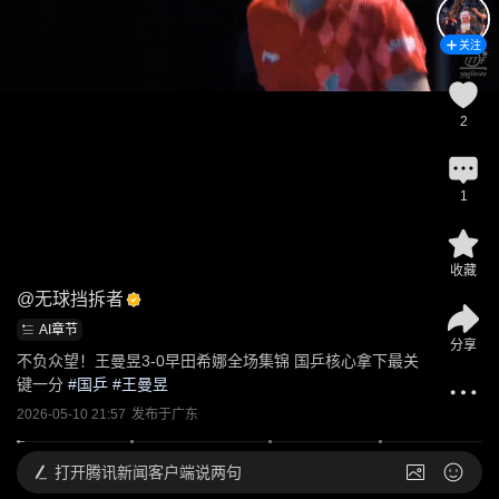
关注
2
1
收藏
@
无球挡拆者
AI章节
分享
不负众望！王曼昱3-0早田希娜全场集锦 国乒核心拿下最关
键一分
 #
国乒
 #
王曼昱
2026-05-10 21:57
发布于
广东
打开
腾讯新闻客户端说两句