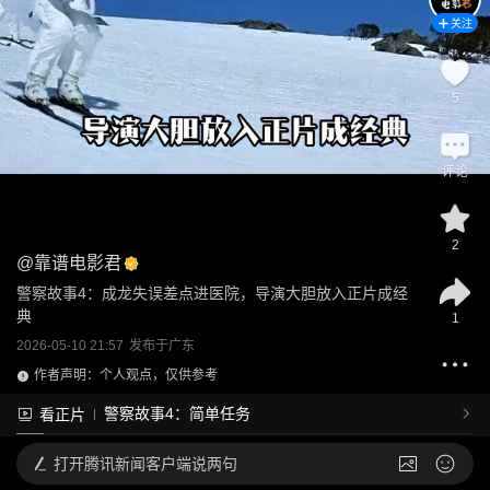
关注
5
评论
2
@
靠谱电影君
警察故事4：成龙失误差点进医院，导演大胆放入正片成经
典
1
2026-05-10 21:57
发布于
广东
作者声明：个人观点，仅供参考
警察故事4：简单任务
看正片
打开
腾讯新闻客户端说两句