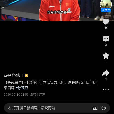
关注
9
3
1
@
黑色柳丁
4
【夺冠采访】孙颖莎：日本队实力出色，过程跌宕起伏但结
果圆满
 #
孙颖莎
2026-05-10 21:56
发布于
广东
打开
腾讯新闻客户端说两句