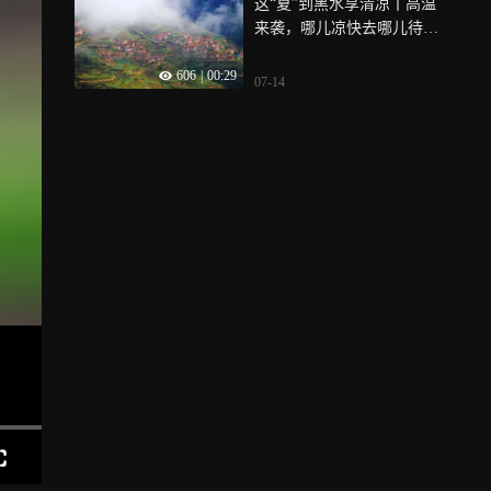
这“夏”到黑水享清凉丨高温
来袭，哪儿凉快去哪儿待
着！躲进黑水天然空调，给
606
|
00:29
夏日降温！
07-14