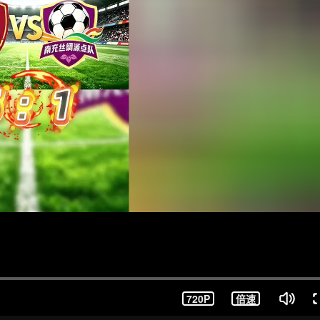
720P
倍速