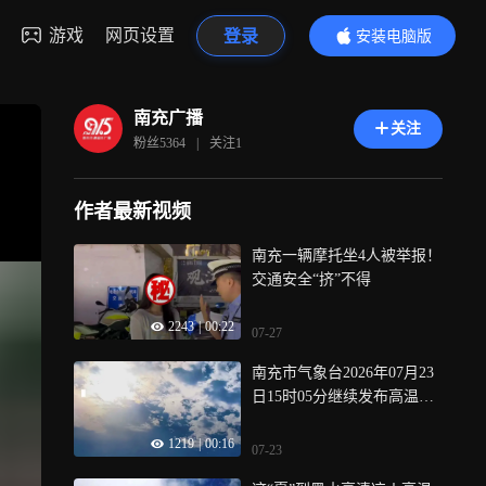
游戏
网页设置
登录
安装电脑版
内容更精彩
南充广播
关注
粉丝
5364
|
关注
1
作者最新视频
南充一辆摩托坐4人被举报！
交通安全“挤”不得
2243
|
00:22
07-27
南充市气象台2026年07月23
日15时05分继续发布高温黄
色预警：预计未来3-4天我市
1219
|
00:16
高温天气仍将持续，大部地
07-23
方日最高气温可达39-41℃