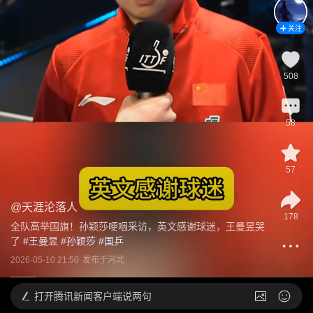
关注
508
58
57
@
天涯沦落人
178
全队高举国旗！孙颖莎哽咽采访，英文感谢球迷，王曼昱哭
了
 #
王曼昱
 #
孙颖莎
 #
国乒
2026-05-10 21:50
发布于
河北
打开
腾讯新闻客户端说两句