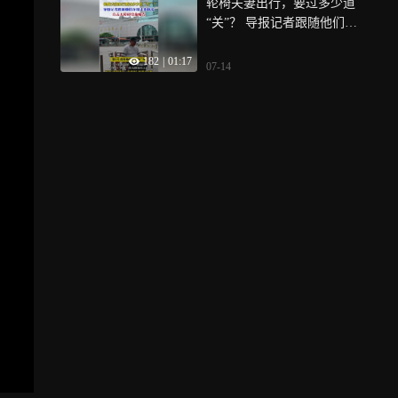
轮椅夫妻出行，要过多少道
“关”？ 导报记者跟随他们在
厦走街体验，直击无障碍设
182
|
01:17
施痛点
07-14