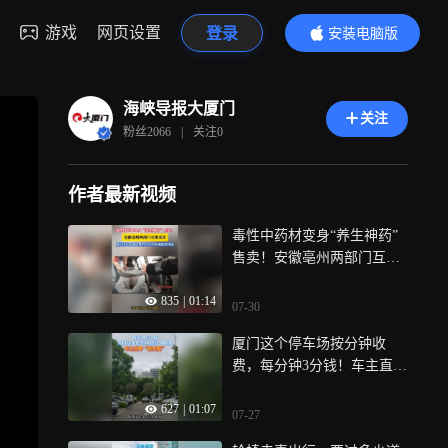
游戏
网页设置
登录
安装电脑版
内容更精彩
海峡导报大厦门
关注
粉丝
2066
|
关注
0
作者最新视频
毒性中药材变身“养生神药”
售卖！安徽亳州两部门互推
采访，厦门市民如遇违规售
835
|
01:14
药可向本报提供线索
07-30
厦门这个停车场按分钟收
费，每分钟3分钱！车主直呼
“很实惠”
627
|
01:07
07-27