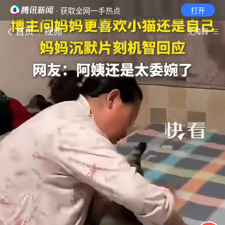
· 获取全网一手热点
打开
首页
视频
无障碍