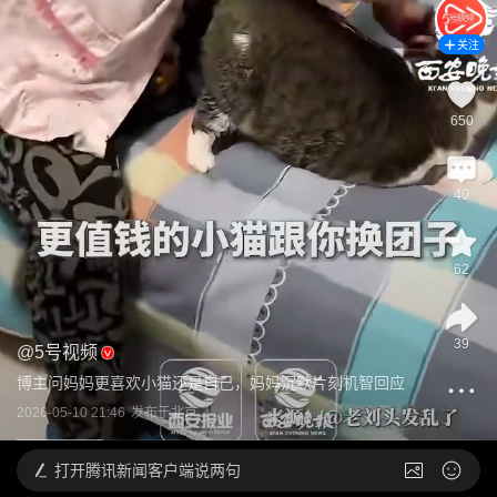
关注
650
40
62
39
@
5号视频
博主问妈妈更喜欢小猫还是自己，妈妈沉默片刻机智回应
2026-05-10 21:46
发布于
北京
打开
腾讯新闻客户端说两句