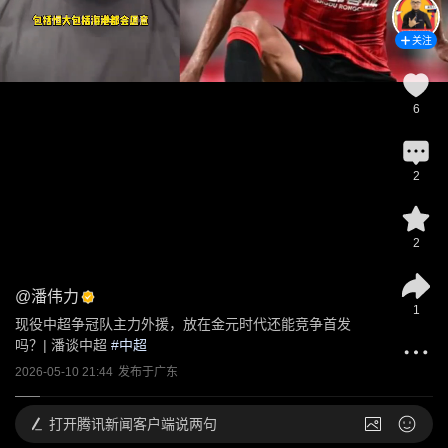
关注
6
2
2
@
潘伟力
1
现役中超争冠队主力外援，放在金元时代还能竞争首发
吗？| 潘谈中超
 #
中超
2026-05-10 21:44
发布于
广东
打开
腾讯新闻客户端说两句