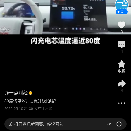
关注
3
4
收藏
4
@
一点财经
80度伤电池？质保升级怕啥？
2026-05-10 21:30
发布于
河北
打开
腾讯新闻客户端说两句