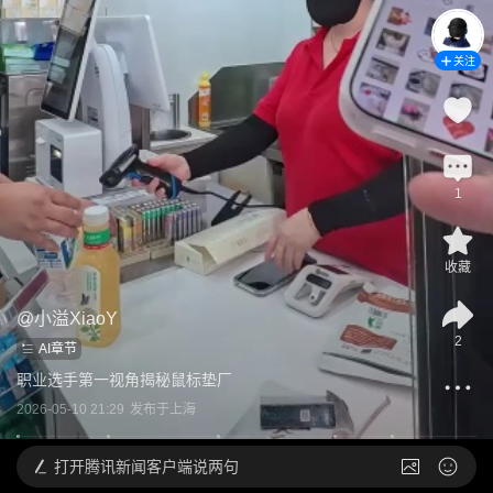
关注
1
收藏
@
小溢XiaoY
2
AI章节
职业选手第一视角揭秘鼠标垫厂
2026-05-10 21:29
发布于
上海
打开
腾讯新闻客户端说两句