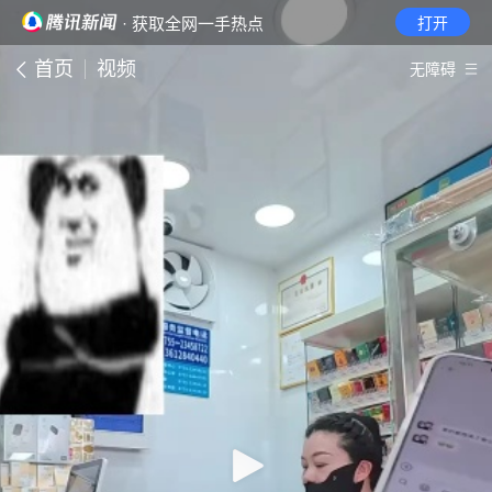
· 获取全网一手热点
打开
首页
视频
无障碍