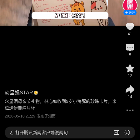
关注
41
5
12
@
星娱STAR
14
众星晒母亲节礼物，林心如收到9岁小海豚的珍珠卡片，米
粒送伊能静耳环
2026-05-10 21:29
发布于
湖南
打开
腾讯新闻客户端说两句