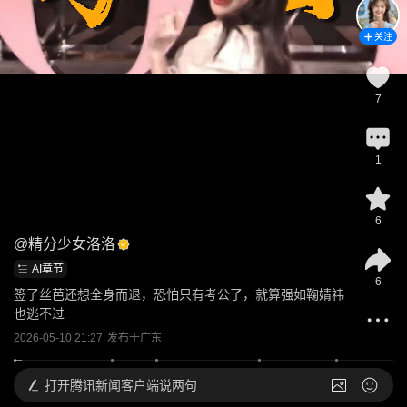
关注
7
1
6
@
精分少女洛洛
AI章节
6
签了丝芭还想全身而退，恐怕只有考公了，就算强如鞠婧祎
也逃不过
2026-05-10 21:27
发布于
广东
打开
腾讯新闻客户端说两句