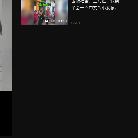
国际社会：孟加拉，遇到一
个会一点中文的小女孩，挺
可爱，不乱要钱，小小年纪
888
|
03:40
还知道为他人考虑
08-03