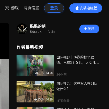
游戏
网页设置
登录
安装电脑版
内容更精彩
酷酷的朝
关注
粉丝
1.7万
|
关注
0
作者最新视频
国际视野｜36岁的穆罕默
德，已有3个女儿，大女儿17
岁
183
|
04:28
5小时前
国际社会：这些军人在列队
做什么？
2560
|
00:20
1评论
前天