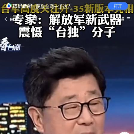
· 获取全网一手热点
打开
首页
视频
无障碍