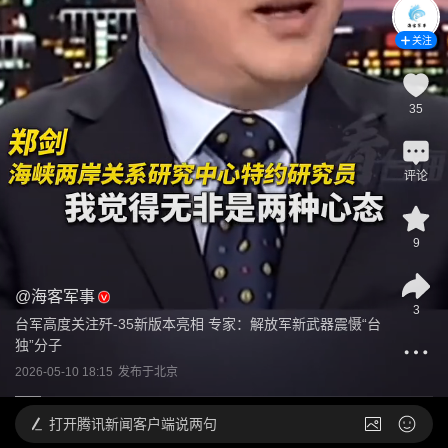
关注
35
评论
9
@
海客军事
3
台军高度关注歼-35新版本亮相 专家：解放军新武器震慑“台
独”分子
2026-05-10 18:15
发布于
北京
打开
腾讯新闻客户端说两句