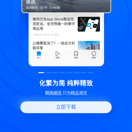
精致
世界变化 热问一下
讯
好问题好回答 多元视角看问题
立即下载