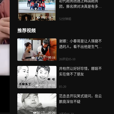
初代跑男团遇上韩国跑男
团，撕名牌对决真是有多激
烈就有多好笑
460
|
04:27
52分钟前
推荐视频
谢娜：小春哥是让人琢磨不
透的人，看不出他是生气还
是开心，此时应采儿发出一
112.5万
|
00:19
阵嘲笑声
26评论
05-10
井柏然让好好珍惜，娜姐不
实在做不了朋友
9933
|
00:16
05-20
范丞丞开玩笑式提问，岳云
鹏竟深信不疑
10.2万
|
00:26