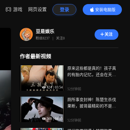
游戏
网页设置
登录
安装电脑版
内容更精彩
豆是娱乐
关注
粉丝
8237
|
关注
0
作者最新视频
原来这些都是真的！孩子真
的有胎内记忆，还会在天上
亲自挑选妈妈
424
|
03:54
52分钟前
厕所事变封神！陈楚生杀伐
果断，披哥最精彩的不是舞
台是心理博弈
569
|
04:35
52分钟前