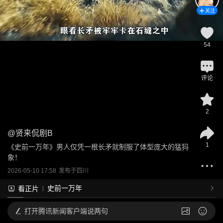
关注
54
评论
2
@
贤来侃剧B
1
《史前一万年》男人仅凭一根长矛就制服了体型庞大的猛犸
象！
2026-05-10 17:58
发布于
四川
史前一万年
看正片
打开
腾讯新闻客户端说两句