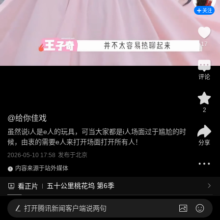
关注
17
评论
2
@
给你佳戏
虽然说i人是e人的玩具，可当大家都是i人场面过于尴尬的时
候，由衷的需要e人来打开场面打开所有人！
分享
2026-05-10 17:58
发布于
北京
内容来源于站外媒体
五十公里桃花坞 第6季
看正片
打开
腾讯新闻客户端说两句