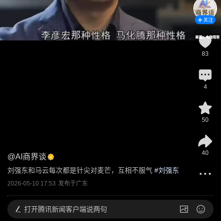
关注
83
4
50
40
@
AI商界谈
刘强东和马云每次都是针尖对麦芒，互相不服气
 #
刘强东
2026-05-10 17:53
发布于
广东
打开
腾讯新闻客户端说两句