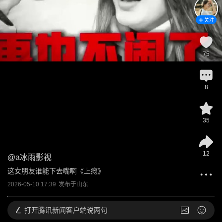
关注
75
8
35
12
@
a冰雨影视
这女朋友谁能下去嘴啊《上瘾》
2026-05-10 17:39
发布于
山东
打开
腾讯新闻客户端说两句