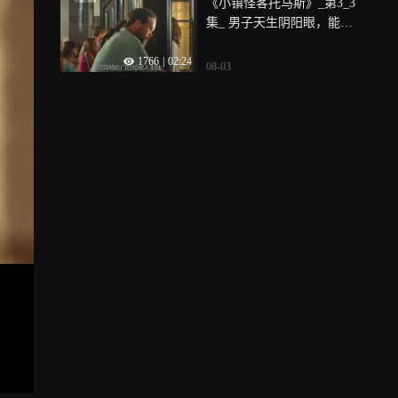
《小镇怪客托马斯》_第3_3
集_ 男子天生阴阳眼，能看
到别人看不到的怪物！
1766
|
02:24
08-03