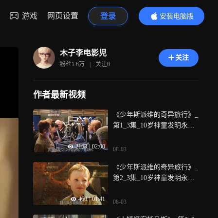
游戏
网页设置
登录
安装电脑版
内容更精彩
木子李电影児
关注
粉丝
1.6万
|
关注
0
作者最新视频
《少年斯派维的奇异旅行》_
第1_3集_10岁神童发明永动
机，却被父母逼得离家出走
2163
|
02:00
08-03
《少年斯派维的奇异旅行》_
第2_3集_10岁神童发明永动
机，却被父母逼得离家出走
460
|
01:41
08-03