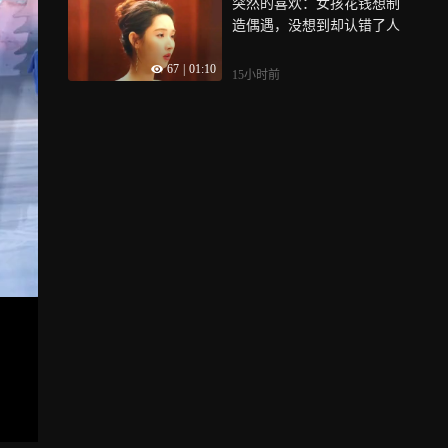
突然的喜欢：女孩花钱想制
造偶遇，没想到却认错了人
67
|
01:10
15小时前