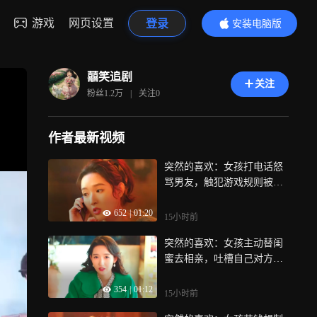
游戏
网页设置
登录
安装电脑版
内容更精彩
囍笑追剧
关注
粉丝
1.2万
|
关注
0
作者最新视频
突然的喜欢：女孩打电话怒
骂男友，触犯游戏规则被命
令道歉
652
|
01:20
15小时前
突然的喜欢：女孩主动替闺
蜜去相亲，吐槽自己对方却
不在乎
354
|
01:12
15小时前