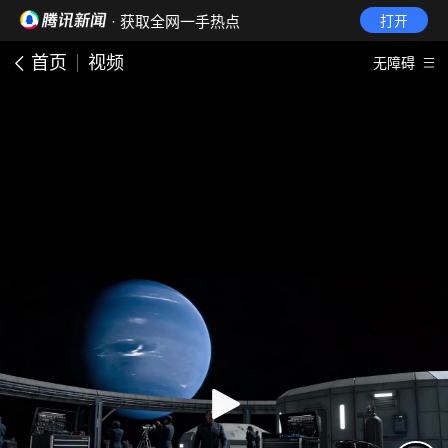
· 获取全网一手热点
打开
首页
视频
无障碍